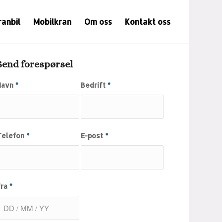
ranbil
Mobilkran
Om oss
Kontakt oss
Send forespørsel
Navn
*
Bedrift
*
Telefon
*
E-post
*
Fra
*