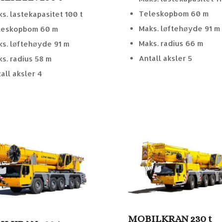
Teleskopbom 60 m
s. lastekapasitet 100 t
Maks. løftehøyde 91 m
leskopbom 60 m
Maks. radius 66 m
s. løftehøyde 91 m
Antall aksler 5
s. radius 58 m
all aksler 4
MOBILKRAN 230 t