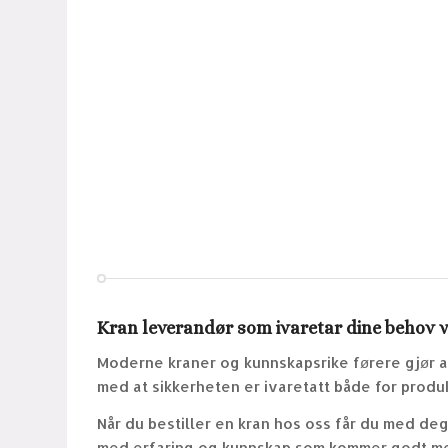
Kran leverandør som ivaretar dine behov v
Moderne kraner og kunnskapsrike førere gjør at
med at sikkerheten er ivaretatt både for produ
Når du bestiller en kran hos oss får du med de
med erfaring og kunnskap som kommer godt med