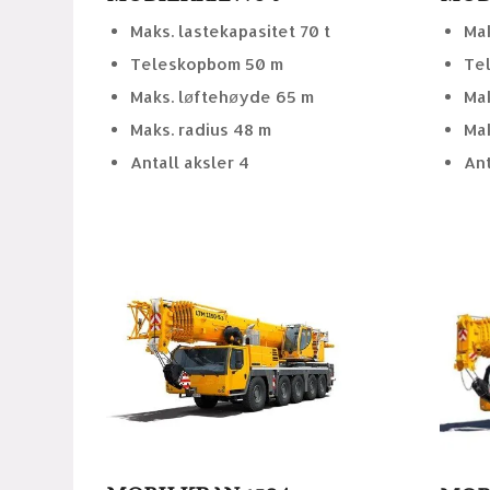
Maks. lastekapasitet 70 t
Mak
Teleskopbom 50 m
Te
Maks. løftehøyde 65 m
Mak
Maks. radius 48 m
Mak
Antall aksler 4
Ant