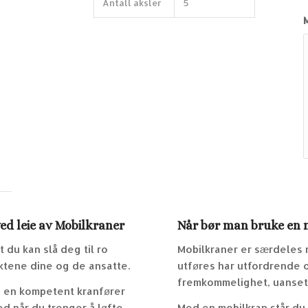
Antall aksler
5
ed leie av Mobilkraner
Når bør man bruke en 
 du kan slå deg til ro
Mobilkraner er særdeles n
ktene dine og de ansatte.
utføres har utfordrende 
fremkommelighet, uansett
g en kompetent kranfører
 når du trenger å løfte
Med en mobilkran står du f