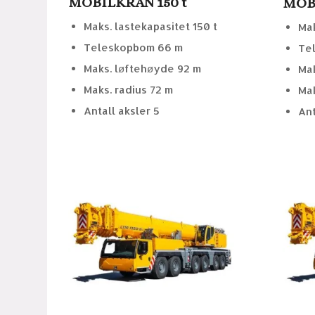
MOBILKRAN 150 t
MOBI
Maks. lastekapasitet 150 t
Mak
Teleskopbom 66 m
Te
Maks. løftehøyde 92 m
Mak
Maks. radius 72 m
Mak
Antall aksler 5
Ant