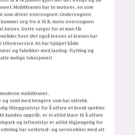
annet. Mobilkranen har to motorer, en som
en som driver overvognen. Undervognen
n kommer seg fra A til B, mens overvognen
al heises. Dette sørger for at man får
 områder hvor det også kreves at kranen har
i Utleieservice AS har hjulpet både
ører og fabrikker med lasting, flytting og
alle mulige lokasjoner!
 moderne mobilkraner,
r
og semi med hengere som har uttrekk.
ig tilleggsutstyr for å utføre et bredt spekter
l kunden oppstår, er vi alltid klare til å utføre
park og løfteutstyr er alltid tilgjengelig for
avdeling har verksted- og servicebiler med alt