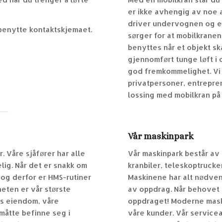
er ikke avhengig av noe 
driver undervognen og 
 benytte kontaktskjemaet.
sørger for at mobilkrane
benyttes når et objekt sk
gjennomført tunge løft i
god fremkommelighet. Vi 
privatpersoner, entrepren
lossing med mobilkran på 
Vår maskinpark
r. Våre sjåfører har alle
Vår maskinpark består av
lig. Når det er snakk om
kranbiler,
teleskoptrucke
 og derfor er HMS-rutiner
Maskinene har alt nødvend
heten er vår største
av oppdrag. Når behovet ti
ns eiendom, våre
oppdraget! Moderne maskin
måtte befinne seg i
våre kunder. Vår service