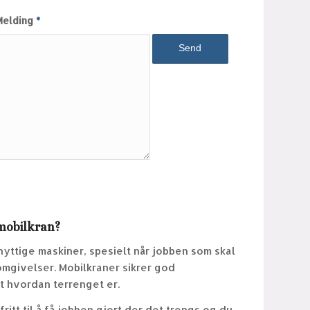
Melding
*
mobilkran?
yttige maskiner, spesielt når jobben som skal
omgivelser. Mobilkraner sikrer god
 hvordan terrenget er.
ritt til å få jobben gjort der det trengs og du