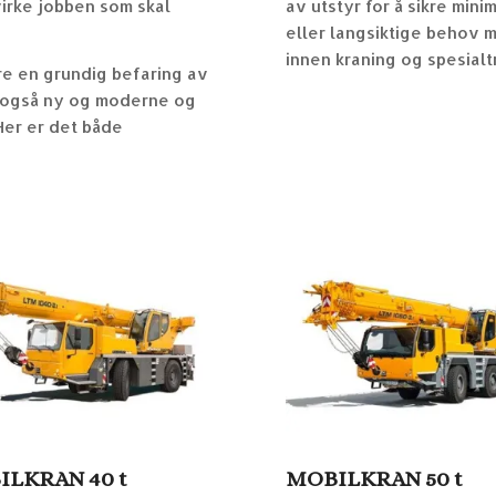
virke jobben som skal
av utstyr for å sikre min
eller langsiktige behov m
innen kraning og spesialt
re en grundig befaring av
r også ny og moderne og
Her er det både
LKRAN 40 t
MOBILKRAN 50 t