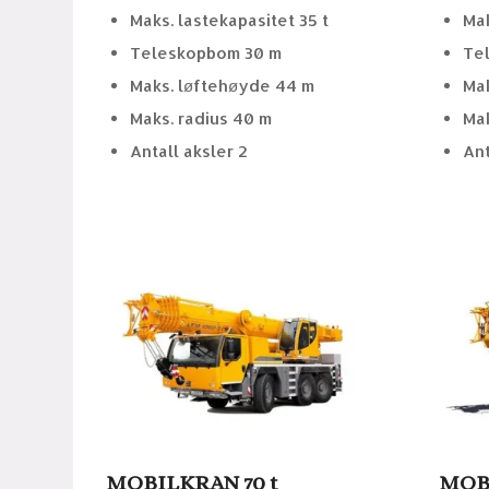
Maks. lastekapasitet 35 t
Mak
Teleskopbom 30 m
Te
Maks. løftehøyde 44 m
Mak
Maks. radius 40 m
Mak
Antall aksler 2
Ant
MOBILKRAN 70 t
MOBI