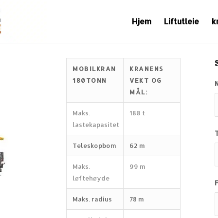
Hjem
Liftutleie
k
MOBILKRAN
KRANENS
180TONN
VEKT OG
MÅL:
Maks.
180 t
lastekapasitet
Teleskopbom
62 m
Maks.
99 m
løftehøyde
Maks. radius
78 m