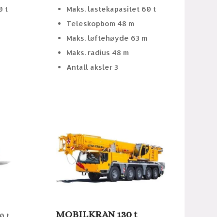
0 t
Maks. lastekapasitet 60 t
Teleskopbom 48 m
m
Maks. løftehøyde 63 m
Maks. radius 48 m
Antall aksler 3
MOBILKRAN 130 t
0 t