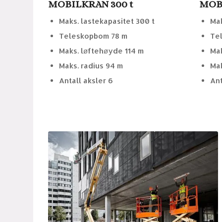
MOBILKRAN 300 t
MOBI
Maks. lastekapasitet 300 t
Mak
Teleskopbom 78 m
Te
Maks. løftehøyde 114 m
Mak
Maks. radius 94 m
Mak
Antall aksler 6
Ant