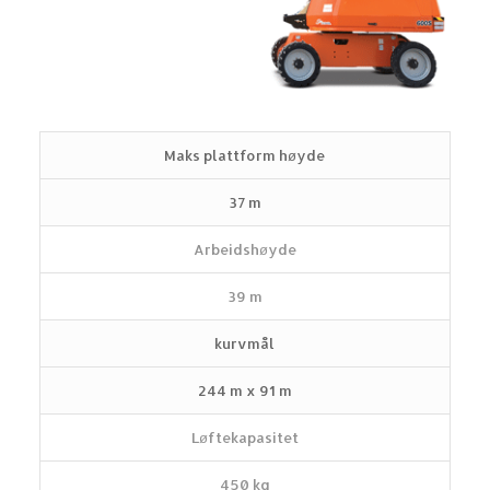
Maks plattform høyde
37 m
Arbeidshøyde
39 m
kurvmål
244 m x 91 m
Løftekapasitet
450 kg