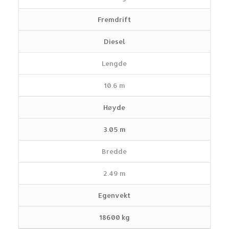
Fremdrift
Diesel
Lengde
10.6 m
Høyde
3.05 m
Bredde
2.49 m
Egenvekt
18600 kg