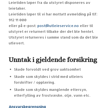
Leietiden løper fra da utstyret disponeres av
leietaker.
Leietiden løper til vi har mottatt avmelding på tlf:
912 11 000
eller på e-post:
post@utleieservice.no
eller til
utstyret er returnert tilbake der det ble hentet.
Utstyret returneres i samme stand som da det ble
utlevert.
Unntak i gjeldende forsikring
Skade forvoldt ved grov uaktsomhet
Skade som skyldes i strid med utleiers
forskrifter / opplæring.
Skade som skyldes manglende ettersyn,
etterfylling av frostvæske, olje, vann etc.
Ansvarsbegrensning